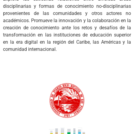
disciplinarias
y
formas de conocimiento no-disciplinarias
provenientes de las comunidades y otros actores no
académicos.
P
romueve
la innovación
y la
colaboración
en la
creación de conocimiento
ante
los retos y
desafíos
de
la
transformación
en
las instituciones
de educación superior
en
la era digital
en la
región
del
C
aribe, las
Américas y la
comunidad internaciona
l.